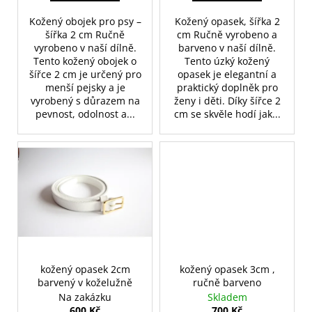
ů
Kožený obojek pro psy –
Kožený opasek, šířka 2
šířka 2 cm Ručně
cm Ručně vyrobeno a
vyrobeno v naší dílně.
barveno v naší dílně.
Tento kožený obojek o
Tento úzký kožený
šířce 2 cm je určený pro
opasek je elegantní a
menší pejsky a je
praktický doplněk pro
vyrobený s důrazem na
ženy i děti. Díky šířce 2
pevnost, odolnost a...
cm se skvěle hodí jak...
kožený opasek 2cm
kožený opasek 3cm ,
barvený v koželužně
ručně barveno
Na zakázku
Skladem
600 Kč
700 Kč