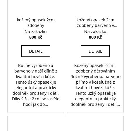
kožený opasek 2cm
kožený opasek 2cm
zdobený
zdobený barveno v
koželužně
Na zakázku
Na zakázku
800 Kč
800 Kč
DETAIL
DETAIL
Ručně vyrobeno a
Kožený opasek 2 cm –
barveno v naší dílně z
zdobený děrováním
kvalitní hovězí kůže.
Ručně vyrobeno, barveno
Tento úzký opasek je
přímo v koželužně z
elegantní a praktický
kvalitní hovězí kůže.
doplněk pro ženy i děti.
Tento úzký opasek je
Díky šířce 2 cm se skvěle
elegantní a praktický
hodí jak do...
doplněk pro ženy i děti....