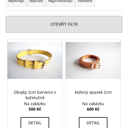
a
č
Nejlevnější
Nejdražší
Nejprodávanější
Abecedně
u
z
j
e
e
n
OTEVŘÍT FILTR
m
í
e
p
V
r
ý
KOŽENÁ
o
KABELKA
p
TYRKYSOVĚ
d
i
MODRÁ
u
s
2
k
400
p
Kč
t
r
ů
Obojky 2cm barveno v
kožený opasek 2cm
o
koželužně
d
Na zakázku
Na zakázku
u
500 Kč
600 Kč
k
t
DETAIL
DETAIL