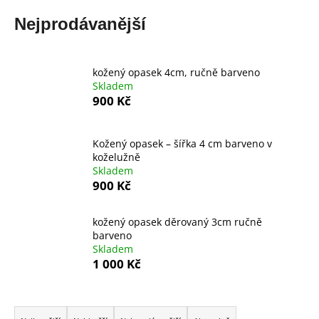
a
Nejprodávanější
j
í
t
kožený opasek 4cm, ručně barveno
Skladem
?
900 Kč
Kožený opasek – šířka 4 cm barveno v
koželužně
HLEDAT
Skladem
900 Kč
kožený opasek děrovaný 3cm ručně
D
barveno
o
Skladem
p
1 000 Kč
o
r
Ř
u