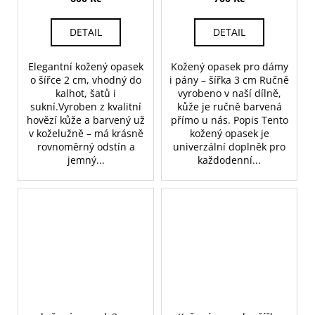
DETAIL
DETAIL
Elegantní kožený opasek
Kožený opasek pro dámy
o šířce 2 cm, vhodný do
i pány – šířka 3 cm Ručně
kalhot, šatů i
vyrobeno v naší dílně,
sukní.Vyroben z kvalitní
kůže je ručně barvená
hovězí kůže a barvený už
přímo u nás. Popis Tento
v koželužně – má krásně
kožený opasek je
rovnoměrný odstín a
univerzální doplněk pro
jemný...
každodenní...