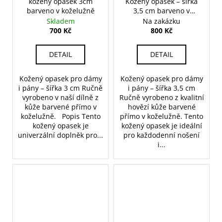
kožený opasek 3cm
Kožený opasek – šířka
barveno v koželužně
3,5 cm barveno v
koželužně
Skladem
Na zakázku
700 Kč
800 Kč
DETAIL
DETAIL
Kožený opasek pro dámy
Kožený opasek pro dámy
i pány – šířka 3 cm Ručně
i pány – šířka 3,5 cm
vyrobeno v naší dílně z
Ručně vyrobeno z kvalitní
kůže barvené přímo v
hovězí kůže barvené
koželužně. Popis Tento
přímo v koželužně. Tento
kožený opasek je
kožený opasek je ideální
univerzální doplněk pro...
pro každodenní nošení
i...