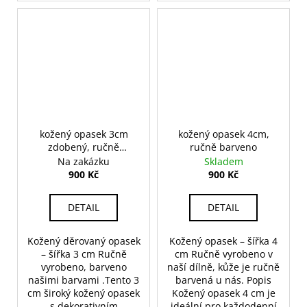
kožený opasek 3cm
kožený opasek 4cm,
zdobený, ručně
ručně barveno
barveno
Na zakázku
Skladem
900 Kč
900 Kč
DETAIL
DETAIL
Kožený děrovaný opasek
Kožený opasek – šířka 4
– šířka 3 cm Ručně
cm Ručně vyrobeno v
vyrobeno, barveno
naší dílně, kůže je ručně
našimi barvami .Tento 3
barvená u nás. Popis
cm široký kožený opasek
Kožený opasek 4 cm je
s dekorativním
ideální pro každodenní