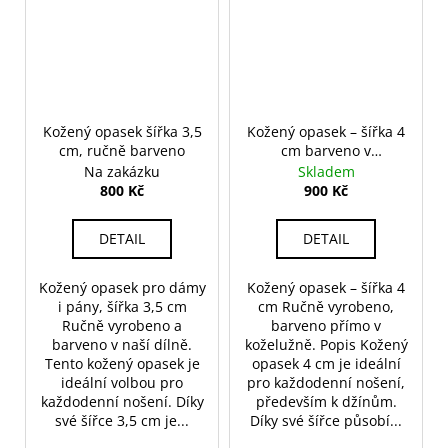
Kožený opasek šířka 3,5
Kožený opasek – šířka 4
cm, ručně barveno
cm barveno v
koželužně
Na zakázku
Skladem
800 Kč
900 Kč
DETAIL
DETAIL
Kožený opasek pro dámy
Kožený opasek – šířka 4
i pány, šířka 3,5 cm
cm Ručně vyrobeno,
Ručně vyrobeno a
barveno přímo v
barveno v naší dílně.
koželužně. Popis Kožený
Tento kožený opasek je
opasek 4 cm je ideální
ideální volbou pro
pro každodenní nošení,
každodenní nošení. Díky
především k džínům.
své šířce 3,5 cm je...
Díky své šířce působí...