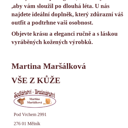
č
,aby vám sloužil po dlouhá léta. U nás
u
j
najdete ideální doplněk, který zdůrazní váš
e
outfit a podtrhne vaši osobnost.
m
e
Objevte krásu a eleganci ručně a s láskou
vyráběných kožených výrobků.
KOŽENÁ
KABELKA
TYRKYSOVĚ
MODRÁ
Martina Maršálková
2
400
VŠE Z KŮŽE
Kč
Pod Vrchem 2991
276 01 Mělník