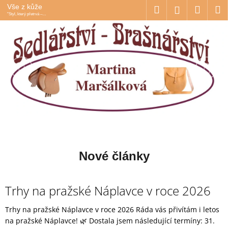
K
Přejít
Hledat
Náku
M
Vše z kůže
Přihlášení
na
"Styl, který přetrvá –
o
ručně vyráběné kožené
obsah
Předchozí
Nás
Zpět
Zpět
košík
š
doplňky s duší."
í
C
k
o
p
o
t
ř
e
b
Nové články
u
j
e
Trhy na pražské Náplavce v roce 2026
t
Trhy na pražské Náplavce v roce 2026 Ráda vás přivítám i letos
e
na pražské Náplavce! 🌿 Dostala jsem následující termíny: 31.
n