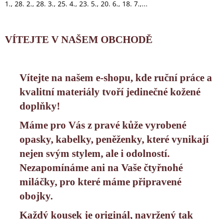
1., 28. 2., 28. 3., 25. 4., 23. 5., 20. 6., 18. 7.,...
a
j
í
VÍTEJTE V NAŠEM OBCHODĚ
t
?
Vítejte na našem e-shopu, kde ruční práce a
kvalitní materiály tvoří jedinečné kožené
doplňky!
HLEDAT
Máme pro Vás z pravé kůže vyrobené
opasky, kabelky, peněženky, které vynikají
nejen svým stylem, ale i odolností.
D
Nezapomínáme ani na Vaše čtyřnohé
o
p
miláčky, pro které máme připravené
o
obojky.
r
u
Každý kousek je originál, navržený tak