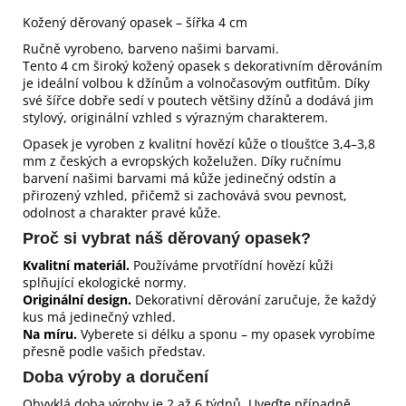
Kožený děrovaný opasek – šířka 4 cm
Ručně vyrobeno, barveno našimi barvami.
Tento 4 cm široký kožený opasek s dekorativním děrováním
je ideální volbou k džínům a volnočasovým outfitům. Díky
své šířce dobře sedí v poutech většiny džínů a dodává jim
stylový, originální vzhled s výrazným charakterem.
Opasek je vyroben z kvalitní hovězí kůže o tloušťce 3,4–3,8
mm z českých a evropských koželužen. Díky ručnímu
barvení našimi barvami má kůže jedinečný odstín a
přirozený vzhled, přičemž si zachovává svou pevnost,
odolnost a charakter pravé kůže.
Proč si vybrat náš děrovaný opasek?
Kvalitní materiál.
Používáme prvotřídní hovězí kůži
splňující ekologické normy.
Originální design.
Dekorativní děrování zaručuje, že každý
kus má jedinečný vzhled.
Na míru.
Vyberete si délku a sponu – my opasek vyrobíme
přesně podle vašich představ.
Doba výroby a doručení
Obvyklá doba výroby je 2 až 6 týdnů. Uveďte případně