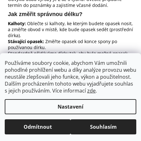
termín do poznámky a zajistíme včasné dodání.
Jak změřit správnou délku?
Kalhoty:
Oblečte si kalhoty, ke kterým budete opasek nosit,
a změřte obvod v místě, kde bude opasek sedět (prostřední
dírka).
Stávající opasek:
Změřte opasek od konce spony po
používanou dírku.
Standardně přidáváme dírky tak, aby bylo možné opasek
utáhnout či povolit o cca 5 cm na každou stranu (možno
Používáme soubory cookie, abychom Vám umožnili
upravit).
pohodlné prohlížení webu a díky analýze provozu webu
Co si můžete zvolit?
neustále zlepšovali jeho funkce, výkon a použitelnost.
Dalším procházením tohoto webu vyjadřujete souhlas
Spona:
Vyberte z nabídky a napište číslo do poznámky.
Barva:
barvu si vyberte ze vzorníku a napište do poznámky.
s jejich používáním. Více informací
zde
.
Nastavení
Z
Vytvořil Shoptet
á
Odmítnout
Souhlasím
Copyright 2026
Vše z kůže
. Všechna práva vyhrazena.
p
a