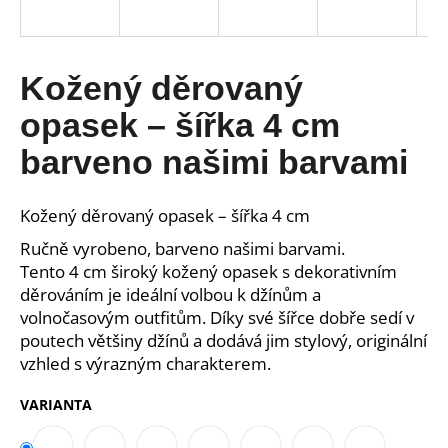
a
j
í
Kožený děrovaný
t
opasek – šířka 4 cm
?
barveno našimi barvami
Kožený děrovaný opasek – šířka 4 cm
HLEDAT
Ručně vyrobeno, barveno našimi barvami.
Tento 4 cm široký kožený opasek s dekorativním
děrováním je ideální volbou k džínům a
volnočasovým outfitům. Díky své šířce dobře sedí v
D
poutech většiny džínů a dodává jim stylový, originální
o
vzhled s výrazným charakterem.
p
o
VARIANTA
r
u