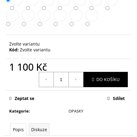
č
u
j
e
m
e
Zvolte variantu
Kód:
Zvolte variantu
KOŽENÁ
KABELKA
–
1 100 Kč
ČERVENÁ
Měrná
2
DO KOŠÍKU
cena:
500
Kč
Zeptat se
Sdílet
Kategorie
:
OPASKY
Popis
Diskuze